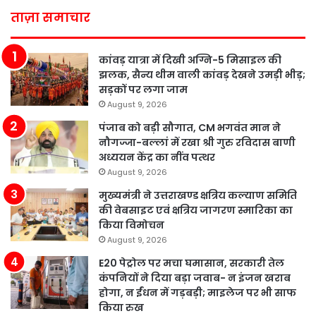
ताज़ा समाचार
कांवड़ यात्रा में दिखी अग्नि-5 मिसाइल की
झलक, सैन्य थीम वाली कांवड़ देखने उमड़ी भीड़;
सड़कों पर लगा जाम
August 9, 2026
पंजाब को बड़ी सौगात, CM भगवंत मान ने
नौगज्जा-बल्लां में रखा श्री गुरु रविदास बाणी
अध्ययन केंद्र का नींव पत्थर
August 9, 2026
मुख्यमंत्री ने उत्तराखण्ड क्षत्रिय कल्याण समिति
की वेबसाइट एवं क्षत्रिय जागरण स्मारिका का
किया विमोचन
August 9, 2026
E20 पेट्रोल पर मचा घमासान, सरकारी तेल
कंपनियों ने दिया बड़ा जवाब- न इंजन खराब
होगा, न ईंधन में गड़बड़ी; माइलेज पर भी साफ
किया रुख