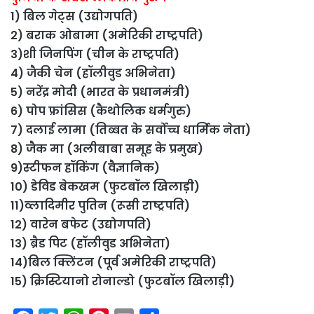
1) बिल गेट्स (उद्योगपति)
2) बराक ओबामा (अमेरिकी राष्ट्रपति)
3)शी जिनपिंग (चीन के राष्ट्रपति)
4) जैकी चेन (हॉलीवुड अभिनेता)
5) नरेंद्र मोदी (भारत के प्रधानमंत्री)
6) पोप फ्रांसिस (कैथोलिक धर्मगुरु)
7) दलाई लामा (तिब्बत के सर्वोच्च धार्मिक नेता)
8) जैक मा (अलीबाबा समूह के प्रमुख)
9)स्टीफन हॉकिंग (वैज्ञानिक)
10) डेविड बेकखम (फुटबॉल खिलाड़ी)
11)व्लादिमीर पुतिन (रूसी राष्ट्रपति)
12) वारेन बफेट (उद्योगपति)
13) ब्रैड पिट (हॉलीवुड अभिनेता)
14)बिल क्लिंटन (पूर्व अमेरिकी राष्ट्रपति)
15) क्रिस्टियानो रोनाल्डो (फुटबॉल खिलाड़ी)