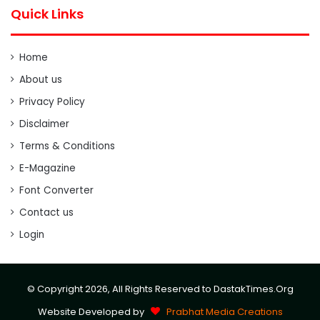
Quick Links
Home
About us
Privacy Policy
Disclaimer
Terms & Conditions
E-Magazine
Font Converter
Contact us
Login
© Copyright 2026, All Rights Reserved to DastakTimes.Org
Website Developed by
Prabhat Media Creations