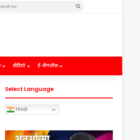
Search
for
ष
वीडियो
ई-मैगज़ीन
Select Language
Hindi