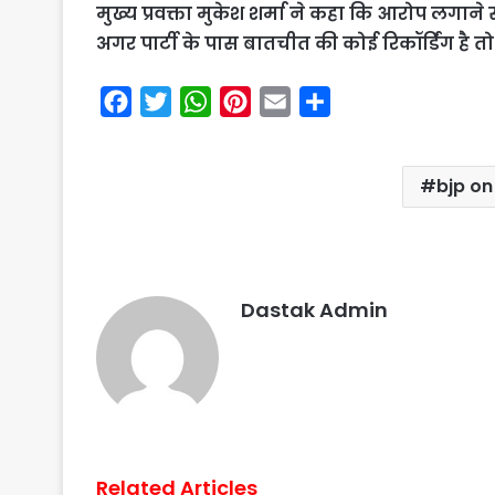
मुख्य प्रवक्ता मुकेश शर्मा ने कहा कि आरोप लगान
अगर पार्टी के पास बातचीत की कोई रिकॉर्डिंग है तो
F
T
W
P
E
S
a
w
h
i
m
h
c
i
a
n
a
a
bjp on
e
t
t
t
i
r
b
t
s
e
l
e
o
e
A
r
o
r
p
e
Dastak Admin
k
p
s
t
Related Articles