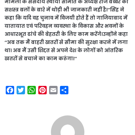
मामलों के संसदीय स्थायी समिति के अध्यक्ष राज बब्बर को
सशस्त्र बलों के बारे में थोड़ी भी जानकारी नहीं है।’’सिंह ने
कहा कि यदि वह चुनाव में विजयी होते हैं तो गाजियाबाद में
यातायात एवं परिवहन व्यवस्था के विकास और भवनों के
आधारभूत ढांचे की बेहतरी के लिए काम करेंगे।उन्होंने कहा
‘‘अब तक मैं बाहरी खतरों से सीमा की सुरक्षा करने में लगा
था। अब मैं उसी शिद्दत से अपने देश के लोगों को आंतरिक
खतरों से बचाने का काम करूंगा।’’
F
T
W
P
E
S
a
w
h
i
m
h
c
i
a
n
a
a
e
t
t
t
i
r
b
t
s
e
l
e
o
e
A
r