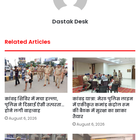
o
r
p
e
k
p
s
Dastak Desk
t
Related Articles
कांवड़ शिविर में मचा हल्ला,
कांवड़ यात्रा: मेरठ पुलिस लाइन
पुलिस ने दिखाई ऐसी तत्परता…
में एकीकृत कमांड़ कंट्रोल रूम
होने लगी वाह!वाह
की बैठक में सुरक्षा का खाका
तैयार
August 6, 2026
August 6, 2026