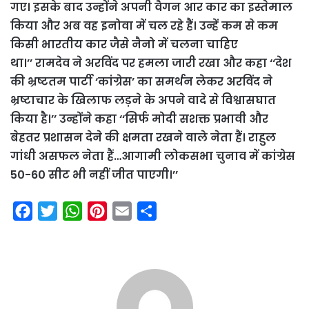
गए। इसके बाद उन्होंने अपनी वैगन आर कार का इस्तेमाल
किया और अब वह इनोवा में चल रहे हैं। उन्हें कम से कम
किसी भारतीय कार जैसे नैनो में चलना चाहिए
था।’’
रामदेव ने अरविंद पर हमला जारी रखा और कहा ‘‘देश
की भ्रष्टतम पार्टी ‘कांग्रेस’ का समर्थन लेकर अरविंद ने
भ्रष्टाचार के खिलाफ लड़ने के अपने वादे से विश्वासघात
किया है।’’ उन्होंने कहा ‘‘सिर्फ मोदी सशक्त प्रभावी और
बेहतर प्रशासन देने की क्षमता रखने वाले नेता हैं। राहुल
गांधी असफल नेता हैं…आगामी लोकसभा चुनाव में कांग्रेस
5०-6० सीट भी नहीं जीत पाएगी।’’
F
T
W
P
E
S
a
w
h
i
m
h
c
i
a
n
a
a
e
t
t
t
i
r
b
t
s
e
l
e
o
e
A
r