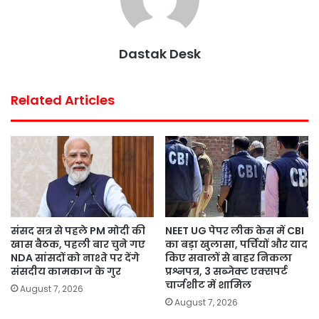
o
r
p
e
k
p
s
Dastak Desk
t
Related Articles
संसद सत्र से पहले PM मोदी की
NEET UG पेपर लीक केस में CBI
खास बैठक, पहली बार चुने गए
का बड़ा खुलासा, पर्चियों और याद
NDA सांसदों को नाश्ते पर देंगे
किए सवालों से बाहर निकला
संसदीय कामकाज के गुर
प्रश्नपत्र, 3 सब्जेक्ट एक्सपर्ट
चार्जशीट में शामिल
August 7, 2026
August 7, 2026