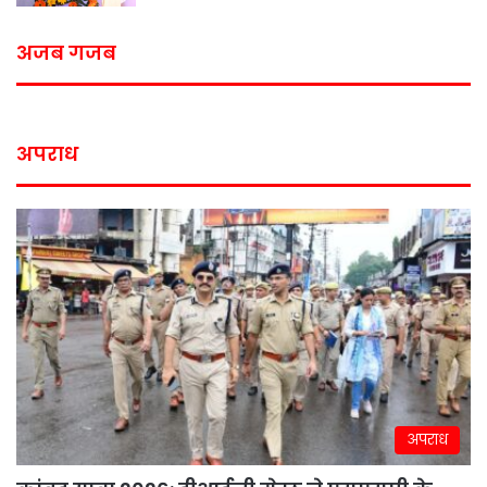
अजब गजब
अपराध
अपराध