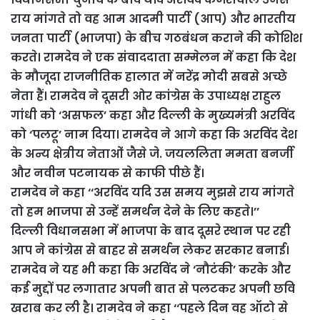
राय मांगते तो वह आम आदमी पार्टी (आप) और भारतीय
जनता पार्टी (भाजपा) के बीच गठबंधन कराने की कोशिश
करते। रामदेव ने एक संवाददाता सम्मेलन में कहा कि देश
के मौजूदा राजनीतिक हालात में नरेंद्र मोदी सबसे अच्छे
नेता हैं। रामदेव ने दूसरी ओर कांग्रेस के उपाध्यक्ष राहुल
गांधी को ‘असफल’ कहा और दिल्ली के मुख्यमंत्री अरविंद
को ‘पलटू’ नाम दिया। रामदेव ने आगे कहा कि अरविंद देश
के अन्य क्षेत्रीय नेताओं जैसे जे. जयललिता ममता बनर्जी
और नवीन पटनायक से काफी पीछे हैं।
रामदेव ने कहा ‘‘अरविंद यदि उस समय मुझसे राय मांगते
तो हम भाजपा से उन्हें समर्थन देने के लिए कहते।’’
दिल्ली विधानसभा में भाजपा के बाद दूसरे स्थान पर रही
आप ने कांग्रेस से बाहर से समर्थन लेकर सरकार बनाई।
रामदेव ने यह भी कहा कि अरविंद ने ‘नौटंकी’ करके और
कई मुद्दों पर लगातार अपनी बात से पलटकर अपनी छवि
खराब कर ली है। रामदेव ने कहा ‘‘पहले दिन वह ऑटो से