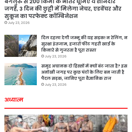
बेंगलुरु से 200 किमी के भीतर घूमिए ये शानदार
जगहें, 3 दिन की छुट्टी में मिलेगा नेचर, एडवेंचर और
सुकून का परफेक्ट कॉम्बिनेशन
July 23, 2026
दिल दहला देगी जम्मू की यह सड़क! न रेलिंग, न
सुरक्षा इंतजाम, हजारों फीट गहरी खाई के
किनारे से गुजरता है पूरा रास्ता
July 23, 2026
समुद्र अचानक दो हिस्सों में क्यों बंट जाता है? इस
अनोखी जगह पर कुछ घंटों के लिए बन जाती है
पैदल सड़क, जानिए पूरा वैज्ञानिक राज
July 23, 2026
अध्यात्म