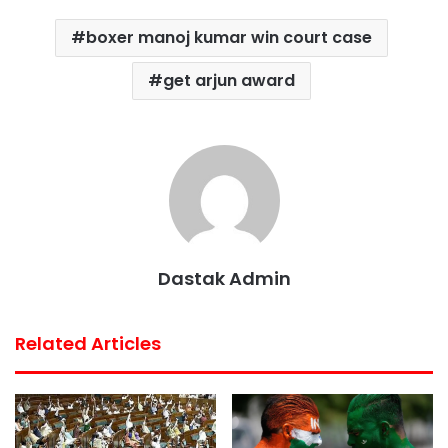
c
i
a
n
a
a
boxer manoj kumar win court case
e
t
t
t
i
r
b
t
s
e
l
e
get arjun award
o
e
A
r
o
r
p
e
k
p
s
t
Dastak Admin
Related Articles