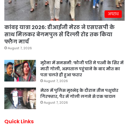
अपराध
कांवड़ यात्रा 2026: डीआईजी मेरठ ने एसएसपी के
साथ मिलकर बेगमपुल से दिल्ली रोड तक किया
फ्लैग मार्च
August 7, 2026
मुरैना में सनसनी: फौजी पति ने पत्नी के सिर में
मारी गोली, अस्पताल पहुंचाने के बाद मौत का
पता चलते ही हुआ फरार
August 7, 2026
मेरठ में पुलिस मुठभेड़ के दौरान तीन पशुचोर
गिरफ्तार, पैर में गोली लगने से एक घायल
August 7, 2026
Quick Links