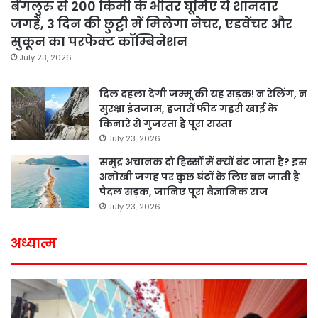
बेंगलुरु से 200 किमी के भीतर घूमिए ये शानदार
जगहें, 3 दिन की छुट्टी में मिलेगा नेचर, एडवेंचर और
सुकून का परफेक्ट कॉम्बिनेशन
July 23, 2026
दिल दहला देगी जम्मू की यह सड़क! न रेलिंग, न
सुरक्षा इंतजाम, हजारों फीट गहरी खाई के
किनारे से गुजरता है पूरा रास्ता
July 23, 2026
समुद्र अचानक दो हिस्सों में क्यों बंट जाता है? इस
अनोखी जगह पर कुछ घंटों के लिए बन जाती है
पैदल सड़क, जानिए पूरा वैज्ञानिक राज
July 23, 2026
अध्यात्म