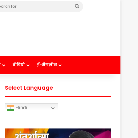
Search
for
ष
वीडियो
ई-मैगज़ीन
Select Language
Hindi