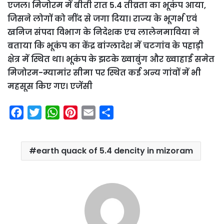
एजल। मिजोरम में बीती रात 5.4 तीव्रता का भूकंप आया,
जिसने लोगों को नींद से जगा दिया। राज्य के भूगर्भ एवं
खनिज संपदा विभाग के निदेशक एच लालेनमाविया ने
बताया कि भूकंप का केंद्र बांग्लादेश में चटगांव के पहाड़ी
क्षेत्र में स्थित था। भूकंप के झटके ख्वाबुंग और ख्वाहाई समेत
मिजोरम-म्यामांर सीमा पर स्थित कई अन्य गांवों में भी
महसूस किए गए। एजेंसी
F
T
W
P
E
S
a
w
h
i
m
h
c
i
a
n
a
a
earth quack of 5.4 dencity in mizoram
e
t
t
t
i
r
b
t
s
e
l
e
o
e
A
r
o
r
p
e
k
p
s