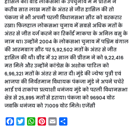
हासिल की। बीड लोकसभा के उपचुनाव में में प्रीतम ने
करीब सात लाख मतों के अंतर से जीत हासिल की तो
पंकजा ने भी अपनी परली विधानसभा सीट को बरकरार
रखा। फिलहाल लोकसभा चुनाव में सबसे अधिक मतों के
अंतर से जीत दर्ज करने का रिकॉर्ड माकपा के अनिल बसु के
नाम था। उन्होंने 2004 के लोकसभा चुनाव में पश्चिम बंगाल
की आरमबाग सीट पर 5,92,502 मतों के अंतर से जीत
हासिल की थी। बीड में 32 साल की प्रीतम ने को 9,22,416
मत मिले और उन्होंने कांग्रेस के अशोक पाटिल को
6,96,321 मतों के अंतर से मात दी। मुंडे की ज्येष्ठ पुत्री एवं
भाजपा की निर्वतमान विधायक पंकजा मुंडे ने अपने चचेरे
भाई एवं राकांपा प्रत्याशी धनंजय मुंडे को परली विधानसभा
क्षेत्र से 25,895 मतों से हराया। पंकजा को 96904 वोट
जबकि धनंजय को 71009 वोट मिले। एजेंसी
F
T
W
P
E
S
a
w
h
i
m
h