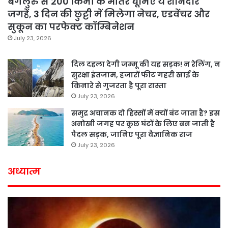
बेंगलुरु से 200 किमी के भीतर घूमिए ये शानदार
जगहें, 3 दिन की छुट्टी में मिलेगा नेचर, एडवेंचर और
सुकून का परफेक्ट कॉम्बिनेशन
July 23, 2026
दिल दहला देगी जम्मू की यह सड़क! न रेलिंग, न
सुरक्षा इंतजाम, हजारों फीट गहरी खाई के
किनारे से गुजरता है पूरा रास्ता
July 23, 2026
समुद्र अचानक दो हिस्सों में क्यों बंट जाता है? इस
अनोखी जगह पर कुछ घंटों के लिए बन जाती है
पैदल सड़क, जानिए पूरा वैज्ञानिक राज
July 23, 2026
अध्यात्म