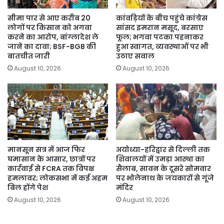
सीमा पार से आए करीब 20
कांवड़ियों के बीच पहुंचे कांग्रेस
लोगों पर किसान को अगवा
सांसद इमरान मसूद, बरसाए
करने का आरोप, बांग्लादेश ले
फूल; भगवा पटका पहनाकर
जाने का दावा; BSF-BGB की
हुआ स्वागत, व्यवस्थाओं पर भी
बातचीत जारी
उठाए सवाल
August 10, 2026
August 10, 2026
मानसून सत्र में आज फिर
अयोध्या-हरिद्वार से दिल्ली तक
घमासान के आसार, छात्रों पर
शिवालयों में उमड़ा आस्था का
कार्रवाई से FCRA तक विपक्ष
सैलाब, सावन के दूसरे सोमवार
हमलावर; लोकसभा में कई अहम
पर भोलेनाथ के जयकारों से गूंजे
बिल होंगे पेश
मंदिर
August 10, 2026
August 10, 2026