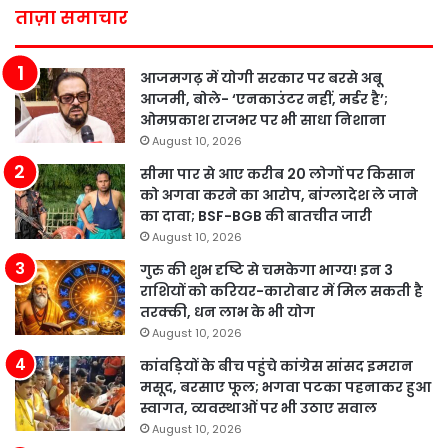
ताज़ा समाचार
आजमगढ़ में योगी सरकार पर बरसे अबू
आजमी, बोले- ‘एनकाउंटर नहीं, मर्डर है’;
ओमप्रकाश राजभर पर भी साधा निशाना
August 10, 2026
सीमा पार से आए करीब 20 लोगों पर किसान
को अगवा करने का आरोप, बांग्लादेश ले जाने
का दावा; BSF-BGB की बातचीत जारी
August 10, 2026
गुरु की शुभ दृष्टि से चमकेगा भाग्य! इन 3
राशियों को करियर-कारोबार में मिल सकती है
तरक्की, धन लाभ के भी योग
August 10, 2026
कांवड़ियों के बीच पहुंचे कांग्रेस सांसद इमरान
मसूद, बरसाए फूल; भगवा पटका पहनाकर हुआ
स्वागत, व्यवस्थाओं पर भी उठाए सवाल
August 10, 2026