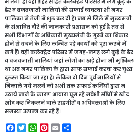
में लगा है। वहीं शहर सहित कलेक्ट्रेट परिसर में लगे कूड़े के
ढेर व बजबजाती नालियों की सफाई व्यवस्था भी नगर
पालिका ने तेजी से शुरू कर दी है। जब से जिले में मुख्यमंत्री
के संभावित दौरे की जानकारी प्रशासन को हुई है तब से
सभी विभागों के अधिकारी मुख्यमंत्री के गुस्से का शिकार
होने से बचने के लिए लम्बित पड़े कार्यों को पूरा करने में
लगे हैं। वही कलेक्ट्रेट परिसर में जगह-जगह लगे कूडे़ के ढेर
व बजबजाती नालियां जहां लोगों का खड़े होना भी मुश्किल
था अब नगर पालिका के द्वारा साफ सफाई करवा कर चुश्त
दुरूस्त किया जा रहा है। लेकिन दो दिन पूर्व नालियों से
निकाले गये मलवे को अभी तक सफाई कर्मियों द्वारा न
उठाये जाने के कारण आवारा घूम रहे मवेशी सींघों से खोद
खोद कर निकलने वाले राहगीरों व अधिवक्ताओं के लिए
समस्या उत्पन्न कर रहे हैं।
F
T
W
P
E
S
a
w
h
i
m
h