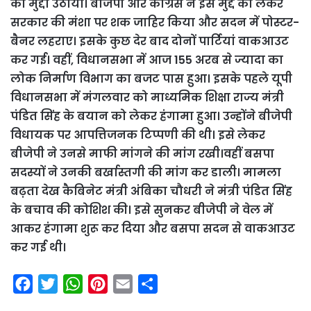
का मुद्दा उठाया। बीजेपी और कांग्रेस ने इस मुद्दे को लेकर
सरकार की मंशा पर शक जाहिर किया और सदन में पोस्टर-
बैनर लहराए। इसके कुछ देर बाद दोनों पार्टियां वाकआउट
कर गई। वहीं, विधानसभा में आज 155 अरब से ज्यादा का
लोक निर्माण विभाग का बजट पास हुआ। इसके पहले यूपी
विधानसभा में मंगलवार को माध्यमिक शिक्षा राज्य मंत्री
पंडित सिंह के बयान को लेकर हंगामा हुआ। उन्होंने बीजेपी
विधायक पर आपत्तिजनक टिप्पणी की थी। इसे लेकर
बीजेपी ने उनसे माफी मांगने की मांग रखी।वहीं बसपा
सदस्यों ने उनकी बर्खास्तगी की मांग कर डाली। मामला
बढ़ता देख कैबिनेट मंत्री अंबि‍का चौधरी ने मंत्री पंडित सिंह
के बचाव की कोशिश की। इसे सुनकर बीजेपी ने वेल में
आकर हंगामा शुरू कर दि‍या और बसपा सदन से वाकआउट
कर गई थी।
F
T
W
P
E
S
a
w
h
i
m
h