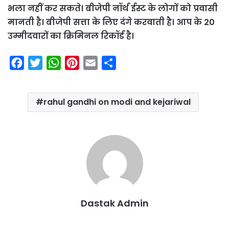
भला नहीं कर सकते। बीजेपी नॉर्थ ईस्ट के लोगों को प्रवासी
मानती है। बीजेपी सत्ता के लिए दंगे करवाती है। आप के 20
उम्मीदवारों का क्रिमिनल रिकॉर्ड है।
F
T
W
P
E
S
a
w
h
i
m
h
c
i
a
n
a
a
rahul gandhi on modi and kejariwal
e
t
t
t
i
r
b
t
s
e
l
e
o
e
A
r
o
r
p
e
k
p
s
t
Dastak Admin