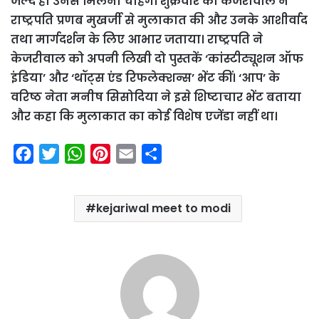
जल्द ही उनसे मिलना चाहेंगे। शुक्रवार को केजरीवाल ने
राष्ट्रपति प्रणब मुखर्जी से मुलाकात की और उनके आशीर्वाद
तथा मार्गदर्शन के लिए आभार जताया। राष्ट्रपति ने
केजरीवाल को अपनी लिखी दो पुस्तकें ‘कांस्टीट्यूशन ऑफ
इंडिया’ और ‘थॉट्स एंड रिफलेक्शन्स’ भेंट कीं। ‘आप’ के
वरिष्ठ नेता मनीष सिसोदिया ने इसे शिष्टाचार भेंट बताया
और कहा कि मुलाकात का कोई विशेष एजेंडा नहीं था।
F
T
W
P
E
S
a
w
h
i
m
h
c
i
a
n
a
a
kejariwal meet to modi
e
t
t
t
i
r
b
t
s
e
l
e
o
e
A
r
o
r
p
e
k
p
s
t