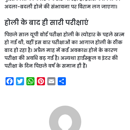
अदला-बदली होने की संभावना पर विराम लग जाएगा।
होली के बाद ही सारी परीक्षाएं
पिछले साल यूपी बोर्ड परीक्षा होली के त्योहार के पहले खत्म
हो गई थी, वहीं इस बार परीक्षाओं का आगाज होली के ठीक
बाद हो रहा है। अप्रैल माह में कई अवकाश होने के कारण
परीक्षा की अवधि बढ़ गई है। अन्यथा हाईस्कूल व इंटर की
परीक्षा के दिन पिछले वर्ष के समान ही हैं।
F
T
W
P
E
S
a
w
h
i
m
h
c
i
a
n
a
a
e
t
t
t
i
r
b
t
s
e
l
e
o
e
A
r
o
r
p
e