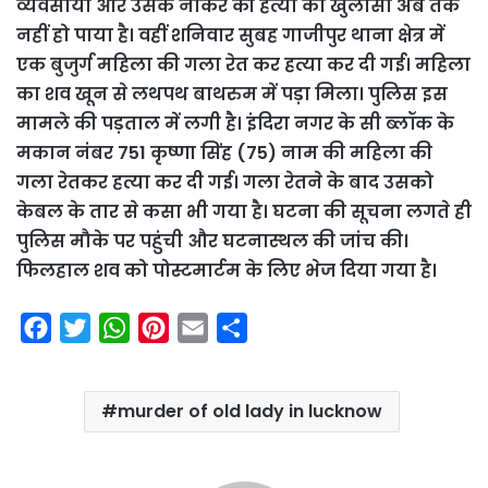
व्यवसायी और उसके नौकर की हत्या का खुलासा अब तक
नहीं हो पाया है। वहीं शनिवार सुबह गाजीपुर थाना क्षेत्र में
एक बुजुर्ग महिला की गला रेत कर हत्या कर दी गई। महिला
का शव खून से लथपथ बाथरुम में पड़ा मिला। पुलिस इस
मामले की पड़ताल में लगी है। इंदिरा नगर के सी ब्लॉक के
मकान नंबर 751 कृष्णा सिंह (75) नाम की महिला की
गला रेतकर हत्या कर दी गई। गला रेतने के बाद उसको
केबल के तार से कसा भी गया है। घटना की सूचना लगते ही
पुलिस मौके पर पहुंची और घटनास्थल की जांच की।
फिलहाल शव को पोस्टमार्टम के लिए भेज दिया गया है।
F
T
W
P
E
S
a
w
h
i
m
h
c
i
a
n
a
a
murder of old lady in lucknow
e
t
t
t
i
r
b
t
s
e
l
e
o
e
A
r