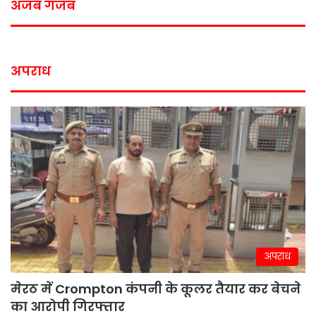
अजब गजब
अपराध
अपराध
मेरठ में Crompton कंपनी के कूलर तैयार कर बेचने
का आरोपी गिरफ्तार