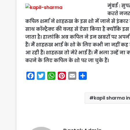
मुंबई : स
करते नजर 
कपिल शर्मा ने शाहरुख के इस शो में जाने से इंकार
साथ कॉन्ट्रैक्ट की वजह से ऐसा किया है क्योंकि 
जाता है। हालांकि अब कपिल ने इन खबरों पर अपनी 
हैं। मैं शाहरुख भाई के शो के लिए कभी ना नहीं कह
आ रही हैं। शाहरुख तो मेरे भाई हैं। मैं भला उन्हें 
करने के लिए कपिल के शो पर जा चुके हैं।
F
T
W
P
E
S
a
w
h
i
m
h
c
i
a
n
a
a
kapil sharma i
e
t
t
t
i
r
b
t
s
e
l
e
o
e
A
r
o
r
p
e