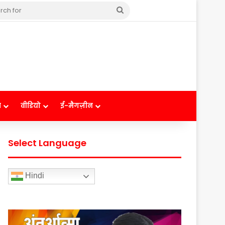
Search
for
ष
वीडियो
ई-मैगज़ीन
Select Language
Hindi