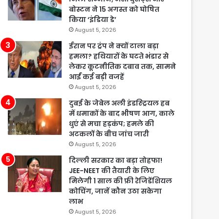
बोस्टन ने 15 अगस्त को घोषित
किया ‘इंडिया डे’
August 5, 2026
ईरान पर ट्रंप ने क्यों टाला बड़ा
हमला? हथियारों के घटते भंडार से
लेकर कूटनीतिक दबाव तक, सामने
आईं कई बड़ी वजहें
August 5, 2026
दुबई के जेबेल अली इंडस्ट्रियल हब
में धमाकों के बाद भीषण आग, काले
धुएं से मचा हड़कंप; हमले की
अटकलों के बीच जांच जारी
August 5, 2026
दिल्ली सरकार का बड़ा तोहफा!
JEE-NEET की तैयारी के लिए
मिलेगी 1 साल की फ्री रेजिडेंशियल
कोचिंग, जानें कौन उठा सकेगा
लाभ
August 5, 2026