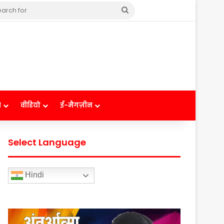
Search
for
ष
वीडियो
ई-मैगज़ीन
Select Language
Hindi