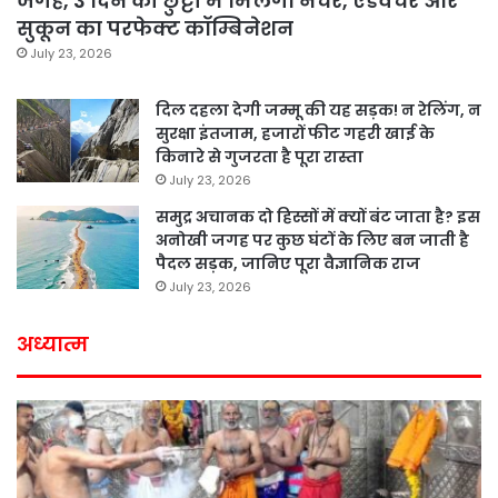
जगहें, 3 दिन की छुट्टी में मिलेगा नेचर, एडवेंचर और
सुकून का परफेक्ट कॉम्बिनेशन
July 23, 2026
दिल दहला देगी जम्मू की यह सड़क! न रेलिंग, न
सुरक्षा इंतजाम, हजारों फीट गहरी खाई के
किनारे से गुजरता है पूरा रास्ता
July 23, 2026
समुद्र अचानक दो हिस्सों में क्यों बंट जाता है? इस
अनोखी जगह पर कुछ घंटों के लिए बन जाती है
पैदल सड़क, जानिए पूरा वैज्ञानिक राज
July 23, 2026
अध्यात्म