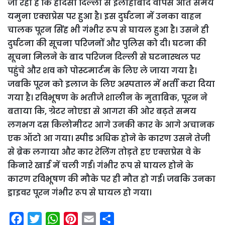
जा रहा है कि हादसा दिल्ली से इलाहाबाद वापस आते समय
यमुना एक्सप्रेस पर हुआ है। इस दुर्घटना में उनका वाहन
चालक पूरन सिंह भी गंभीर रूप से घायल हुआ है। उसने ही
दुर्घटना की सूचना परिजनों और पुलिस को दी। घटना की
सूचना मिलने के बाद परिजन दिल्ली से घटनास्थल पर
पहुंचे और शव को पोस्टमार्टम के लिए ले जाया गया है।
जबकि पूरन को इलाज के लिए अस्पताल में भर्ती करा दिया
गया है। रविभूषण के भतीजे शालीन के मुताबिक, पूरन ने
बताया कि, ग्रेटर नोएडा से आगरा की ओर बढ़ते समय
लगभग दस किलोमीटर आगे उनकी कार के आगे अचानक
एक ऑटो आ गया। स्पीड अधिक होने के कारण उसने तेजी
से ब्रेक लगाया और कार रेलिंग तोड़ते हए एक्सप्रेस वे के
किनारे खाई में चली गई। गंभीर रूप से घायल होने के
कारण रविभूषण की मौके पर ही मौत हो गई। जबकि उनका
ड्राइवर पूरन गंभीर रूप से घायल हो गया।
F
T
W
P
E
S