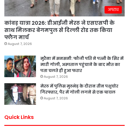
अपराध
कांवड़ यात्रा 2026: डीआईजी मेरठ ने एसएसपी के
साथ मिलकर बेगमपुल से दिल्ली रोड तक किया
फ्लैग मार्च
August 7, 2026
मुरैना में सनसनी: फौजी पति ने पत्नी के सिर में
मारी गोली, अस्पताल पहुंचाने के बाद मौत का
पता चलते ही हुआ फरार
August 7, 2026
मेरठ में पुलिस मुठभेड़ के दौरान तीन पशुचोर
गिरफ्तार, पैर में गोली लगने से एक घायल
August 7, 2026
Quick Links