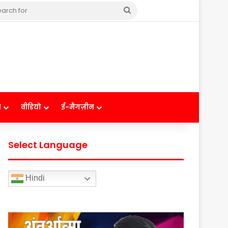
Search
for
ष
वीडियो
ई-मैगज़ीन
Select Language
Hindi