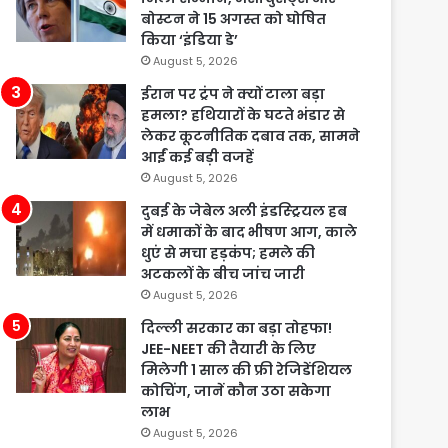
बोस्टन ने 15 अगस्त को घोषित
किया ‘इंडिया डे’
August 5, 2026
ईरान पर ट्रंप ने क्यों टाला बड़ा
हमला? हथियारों के घटते भंडार से
लेकर कूटनीतिक दबाव तक, सामने
आईं कई बड़ी वजहें
August 5, 2026
दुबई के जेबेल अली इंडस्ट्रियल हब
में धमाकों के बाद भीषण आग, काले
धुएं से मचा हड़कंप; हमले की
अटकलों के बीच जांच जारी
August 5, 2026
दिल्ली सरकार का बड़ा तोहफा!
JEE-NEET की तैयारी के लिए
मिलेगी 1 साल की फ्री रेजिडेंशियल
कोचिंग, जानें कौन उठा सकेगा
लाभ
August 5, 2026