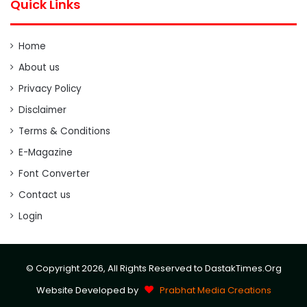
Quick Links
Home
About us
Privacy Policy
Disclaimer
Terms & Conditions
E-Magazine
Font Converter
Contact us
Login
© Copyright 2026, All Rights Reserved to DastakTimes.Org
Website Developed by
Prabhat Media Creations