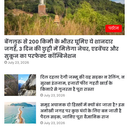
पर्यटन
बेंगलुरु से 200 किमी के भीतर घूमिए ये शानदार
जगहें, 3 दिन की छुट्टी में मिलेगा नेचर, एडवेंचर और
सुकून का परफेक्ट कॉम्बिनेशन
July 23, 2026
दिल दहला देगी जम्मू की यह सड़क! न रेलिंग, न
सुरक्षा इंतजाम, हजारों फीट गहरी खाई के
किनारे से गुजरता है पूरा रास्ता
July 23, 2026
समुद्र अचानक दो हिस्सों में क्यों बंट जाता है? इस
अनोखी जगह पर कुछ घंटों के लिए बन जाती है
पैदल सड़क, जानिए पूरा वैज्ञानिक राज
July 23, 2026