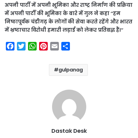
अपनी पार्टी में अपनी भूमिका और राष्ट्र निर्माण की प्रक्रिया
में अपनी पार्टी की भूमिका के बारे में गुल ने कहा ‘‘हम
निष्ठापूर्वक चंडीगढ़ के लोगों की सेवा करते रहेंगे और भारत
में भ्रष्टाचार विरोधी हमारी लड़ाई को लेकर प्रतिबद्ध हैं।’’
F
T
W
P
E
S
a
w
h
i
m
h
c
i
a
n
a
a
gulpanag
e
t
t
t
i
r
b
t
s
e
l
e
o
e
A
r
o
r
p
e
k
p
s
t
Dastak Desk