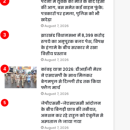
पटना में युवक की मौत के बाद हिंसा
की आग, बस समेत कई वाहन फूंके;
पत्रकारों पर हमला, पुलिस को भी
खदेड़ा
August 7, 2026
झारखंड विधानसभा में 8,399 करोड़
रुपये का अनुपूरक बजट पेश, विपक्ष
के हंगामे के बीच सरकार ने रखा
वित्तीय प्रस्ताव
August 7, 2026
कांवड़ यात्रा 2026: डीआईजी मेरठ
ने एसएसपी के साथ मिलकर
बेगमपुल से दिल्ली रोड तक किया
फ्लैग मार्च
August 7, 2026
जेपीएससी-जेएसएससी आंदोलन
के बीच बिगड़ी छात्र की तबीयत,
अनशन कर रहे राहुल को एंबुलेंस से
अस्पताल ले जाया गया
August 7, 2026