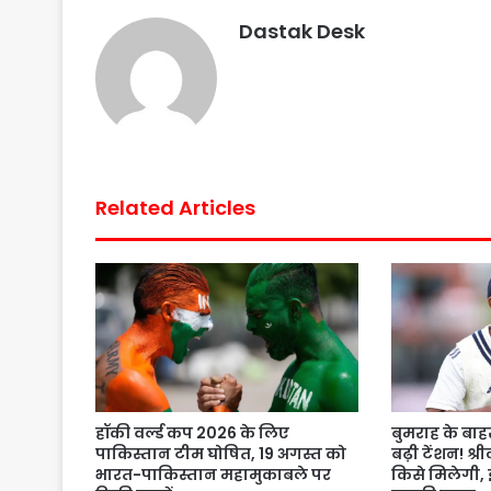
b
t
s
e
l
e
Dastak Desk
o
e
A
r
o
r
p
e
k
p
s
t
Related Articles
हॉकी वर्ल्ड कप 2026 के लिए
बुमराह के बाहर
पाकिस्तान टीम घोषित, 19 अगस्त को
बढ़ी टेंशन! श्र
भारत-पाकिस्तान महामुकाबले पर
किसे मिलेगी, 