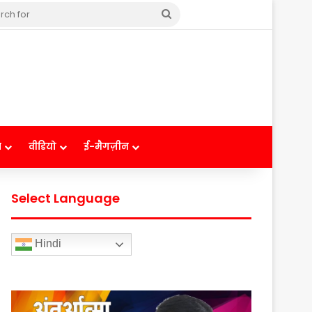
Search
for
ष
वीडियो
ई-मैगज़ीन
Select Language
Hindi