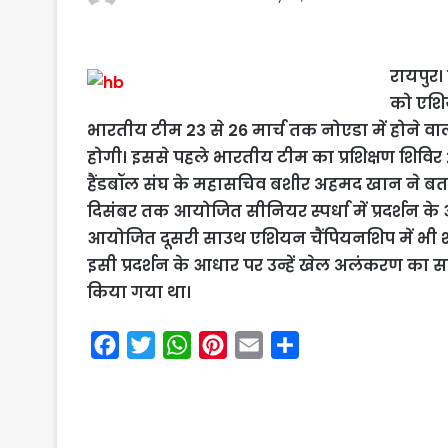
रायपुर।
को एशिय
भारतीय टीम 23 से 26 मार्च तक नोएडा में होने व
होगी। इससे पहले भारतीय टीम का प्रशिक्षण शिविर
हैंडबॉल संघ के महासचिव बशीर अहमद खान ने बताय
दिसंबर तक आयोजित सीनियर स्पर्धा में प्रदर्शन के आ
आयोजित दूसरी साउथ एशियन चैंपियनशिप में भी शा
इसी प्रदर्शन के आधार पर उन्हें खेल अलंकरण का सर्
किया गया था।
F
T
W
P
E
S
a
w
h
i
m
h
c
i
a
n
a
a
e
t
t
t
i
r