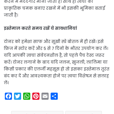
करने में मददगार माना जाता है। साथ ही त्वचा की
प्राकृतिक चमक बनाए रखने में भी इसकी भूमिका बताई
जाती है।
इस्तेमाल करते समय रखें ये सावधानियां
टोनर को हमेशा साफ और सूखी स्प्रे बोतल में ही रखें। इसे
फ्रिज में स्टोर करें और 5 से 7 दिनों के भीतर उपयोग कर लें।
यदि आपकी त्वचा संवेदनशील है, तो पहले पैच टेस्ट जरूर
करें। टोनर लगाने के बाद यदि जलन, खुजली, लालिमा या
किसी प्रकार की एलर्जी महसूस हो तो इसका इस्तेमाल तुरंत
बंद कर दें और आवश्यकता होने पर त्वचा विशेषज्ञ से सलाह
लें।
F
T
W
P
E
S
a
w
h
i
m
h
c
i
a
n
a
a