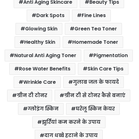
Anti Aging Skincare
Beauty Tips
e
t
t
t
i
r
b
t
s
e
l
e
Dark Spots
Fine Lines
o
e
A
r
Glowing Skin
Green Tea Toner
o
r
p
e
k
p
s
Healthy Skin
Homemade Toner
t
Natural Anti Aging Toner
Pigmentation
Rose Water Benefits
Skin Care Tips
Wrinkle Care
गुलाब जल के फायदे
ग्रीन टी टोनर
ग्रीन टी से टोनर कैसे बनाएं
ग्लोइंग स्किन
घरेलू स्किन केयर
झुर्रियां कम करने के उपाय
दाग धब्बे हटाने के उपाय