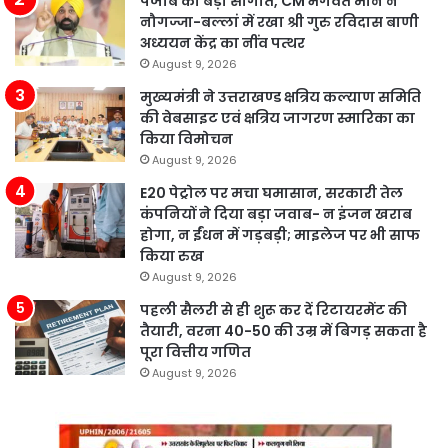
पंजाब को बड़ी सौगात, CM भगवंत मान ने
नौगज्जा-बल्लां में रखा श्री गुरु रविदास बाणी
अध्ययन केंद्र का नींव पत्थर
August 9, 2026
मुख्यमंत्री ने उत्तराखण्ड क्षत्रिय कल्याण समिति
की वेबसाइट एवं क्षत्रिय जागरण स्मारिका का
किया विमोचन
August 9, 2026
E20 पेट्रोल पर मचा घमासान, सरकारी तेल
कंपनियों ने दिया बड़ा जवाब- न इंजन खराब
होगा, न ईंधन में गड़बड़ी; माइलेज पर भी साफ
किया रुख
August 9, 2026
पहली सैलरी से ही शुरू कर दें रिटायरमेंट की
तैयारी, वरना 40-50 की उम्र में बिगड़ सकता है
पूरा वित्तीय गणित
August 9, 2026