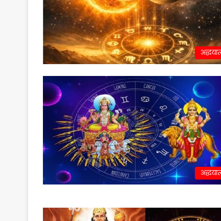
अद्धयात
अद्धयात