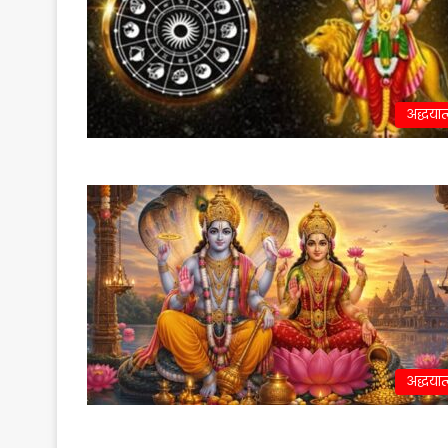
अद्धयात
अद्धयात