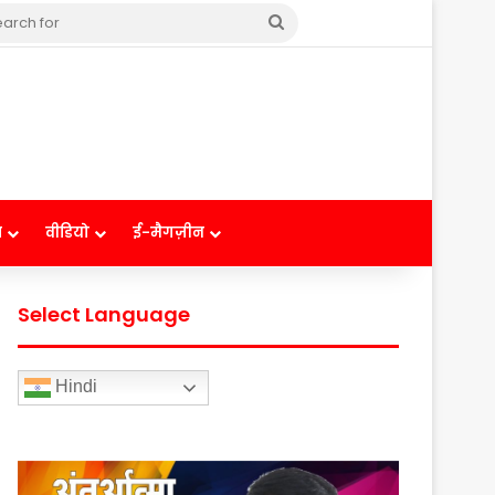
Search
for
ष
वीडियो
ई-मैगज़ीन
Select Language
Hindi