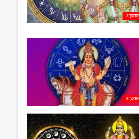
अद्धयात
अद्धयात