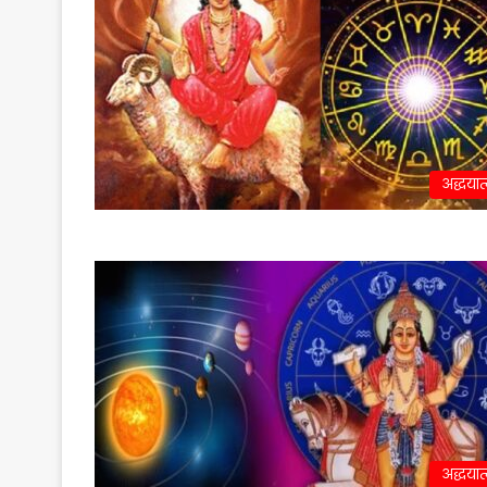
अद्धयात
अद्धयात