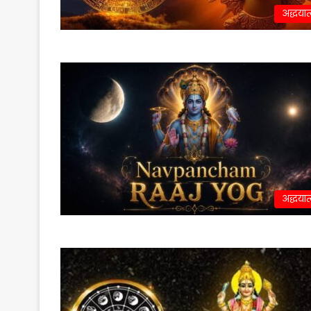
अद्धयात
अद्धयात