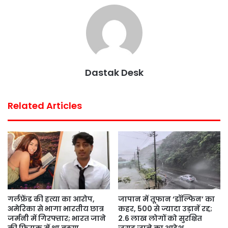
e
t
t
t
i
r
b
t
s
e
l
e
o
e
A
r
o
r
p
e
k
p
s
Dastak Desk
t
Related Articles
गर्लफ्रेंड की हत्या का आरोप,
जापान में तूफान ‘डॉल्फिन’ का
अमेरिका से भागा भारतीय छात्र
कहर, 500 से ज्यादा उड़ानें रद्द;
जर्मनी में गिरफ्तार; भारत जाने
2.6 लाख लोगों को सुरक्षित
की फिराक में था वरुण
जगह जाने का आदेश