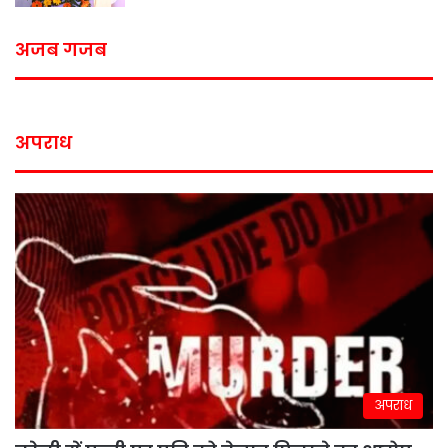
अजब गजब
अपराध
अपराध