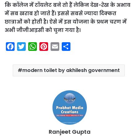
कि कॉलेज में टॉयलेट बने तो हैं लेकिन देख-रेख के अभाव
में सब खराब हो जाते हैं। इससे सबसे ज्‍यादा दिक्‍कत
छात्राओं को होती है। ऐसे में इस योजना के प्रथम चरण में
अभी जीजीआइसी को चुना गया है।
F
T
W
P
E
S
a
w
h
i
m
h
c
i
a
n
a
a
modern toilet by akhilesh government
e
t
t
t
i
r
b
t
s
e
l
e
o
e
A
r
o
r
p
e
k
p
s
t
Ranjeet Gupta