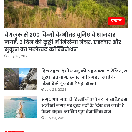
पर्यटन
बेंगलुरु से 200 किमी के भीतर घूमिए ये शानदार
जगहें, 3 दिन की छुट्टी में मिलेगा नेचर, एडवेंचर और
सुकून का परफेक्ट कॉम्बिनेशन
July 23, 2026
दिल दहला देगी जम्मू की यह सड़क! न रेलिंग, न
सुरक्षा इंतजाम, हजारों फीट गहरी खाई के
किनारे से गुजरता है पूरा रास्ता
July 23, 2026
समुद्र अचानक दो हिस्सों में क्यों बंट जाता है? इस
अनोखी जगह पर कुछ घंटों के लिए बन जाती है
पैदल सड़क, जानिए पूरा वैज्ञानिक राज
July 23, 2026