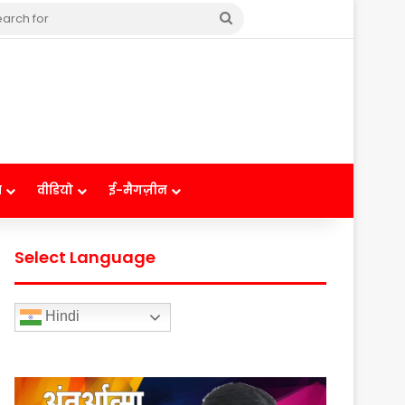
Search
for
ष
वीडियो
ई-मैगज़ीन
Select Language
Hindi