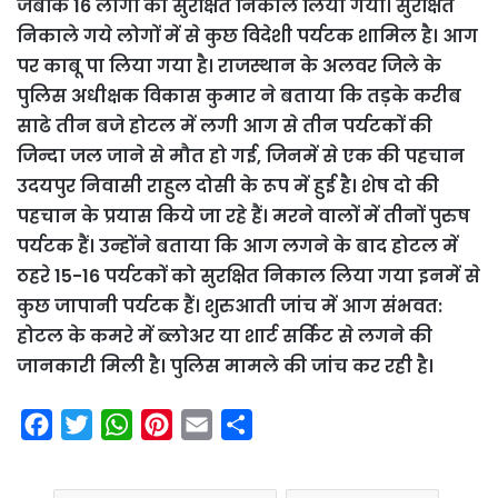
जबकि 16 लोगों को सुरक्षित निकाल लिया गया। सुरक्षित
निकाले गये लोगों में से कुछ विदेशी पर्यटक शामिल है। आग
पर काबू पा लिया गया है। राजस्थान के अलवर जिले के
पुलिस अधीक्षक विकास कुमार ने बताया कि तड़के करीब
साढे तीन बजे होटल में लगी आग से तीन पर्यटकों की
जिन्दा जल जाने से मौत हो गई, जिनमें से एक की पहचान
उदयपुर निवासी राहुल दोसी के रूप में हुई है। शेष दो की
पहचान के प्रयास किये जा रहे हैं। मरने वालों में तीनों पुरुष
पर्यटक हैं। उन्होंने बताया कि आग लगने के बाद होटल में
ठहरे 15-16 पर्यटकों को सुरक्षित निकाल लिया गया इनमें से
कुछ जापानी पर्यटक हैं। शुरुआती जांच में आग संभवत:
होटल के कमरे में ब्लोअर या शार्ट सर्किट से लगने की
जानकारी मिली है। पुलिस मामले की जांच कर रही है।
F
T
W
P
E
S
a
w
h
i
m
h
c
i
a
n
a
a