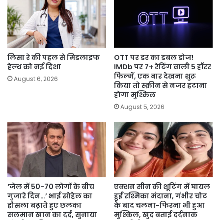
लिसा रे की पहल से मिडलाइफ
OTT पर डर का डबल डोज!
हेल्थ को नई दिशा
IMDb पर 7+ रेटिंग वाली 5 हॉरर
फिल्में, एक बार देखना शुरू
August 6, 2026
किया तो स्क्रीन से नजर हटाना
होगा मुश्किल
August 5, 2026
‘जेल में 50-70 लोगों के बीच
एक्शन सीन की शूटिंग में घायल
गुजारे दिन…’ भाई सोहेल का
हुईं रश्मिका मंदाना, गंभीर चोट
हौसला बढ़ाते हुए छलका
के बाद चलना-फिरना भी हुआ
सलमान खान का दर्द, सुनाया
मुश्किल, खुद बताई दर्दनाक