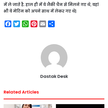
में ले जाते है. हाल ही में वे जैकी चैन से मिलने गए थे, वहां
भी वे मेटिन को अपने साथ में लेकर गए थे|
F
T
W
P
E
S
a
w
h
i
m
h
c
i
a
n
a
a
e
t
t
t
i
r
b
t
s
e
l
e
o
e
A
r
o
r
p
e
k
p
s
Dastak Desk
t
Related Articles