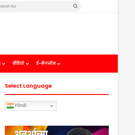
Search
for
ष
वीडियो
ई-मैगज़ीन
Select Language
Hindi