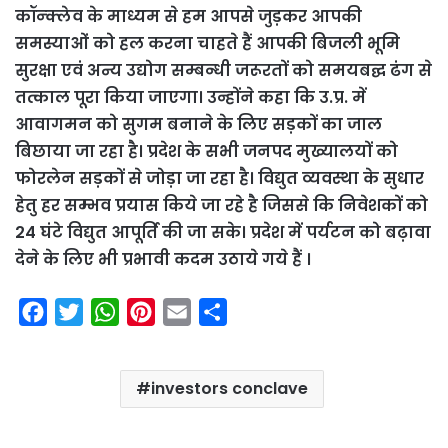
कॉन्क्लेव के माध्यम से हम आपसे जुड़कर आपकी
समस्याओं को हल करना चाहते हैं आपकी बिजली भूमि
सुरक्षा एवं अन्य उद्योग सम्बन्धी जरूरतों को समयबद्घ ढंग से
तत्काल पूरा किया जाएगा। उन्होंने कहा कि उ.प्र. में
आवागमन को सुगम बनाने के लिए सड़कों का जाल
बिछाया जा रहा है। प्रदेश के सभी जनपद मुख्यालयों को
फोरलेन सड़कों से जोड़ा जा रहा है। विद्युत व्यवस्था के सुधार
हेतु हर सम्भव प्रयास किये जा रहे है जिससे कि निवेशकों को
24 घंटे विद्युत आपूर्ति की जा सके। प्रदेश में पर्यटन को बढ़ावा
देने के लिए भी प्रभावी कदम उठाये गये हैं ।
F
T
W
P
E
S
a
w
h
i
m
h
c
i
a
n
a
a
investors conclave
e
t
t
t
i
r
b
t
s
e
l
e