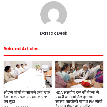
o
e
A
r
o
r
p
e
k
p
s
t
Dastak Desk
Related Articles
सीएम योगी के सामने उठा ‘एक
NDA संसदीय दल की बैठक में
देश–एक पत्रकार पहचान पत्र’
पहली बार शामिल हुए NCPI
का मुद्दा
सांसद, सायोनी घोष ने PM मोदी
के साथ शेयर की तस्वीर