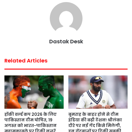
e
t
t
t
i
r
b
t
s
e
l
e
o
e
A
r
o
r
p
e
k
p
s
Dastak Desk
t
Related Articles
हॉकी वर्ल्ड कप 2026 के लिए
बुमराह के बाहर होने से टीम
पाकिस्तान टीम घोषित, 19
इंडिया की बढ़ी टेंशन! श्रीलंका
अगस्त को भारत-पाकिस्तान
दौरे पर नई गेंद किसे मिलेगी,
महामुकाबले पर टिकी नजरें
इन गेंदबाजों पर टिकी सबकी