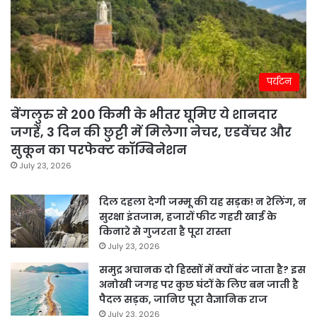
पर्यटन
बेंगलुरु से 200 किमी के भीतर घूमिए ये शानदार
जगहें, 3 दिन की छुट्टी में मिलेगा नेचर, एडवेंचर और
सुकून का परफेक्ट कॉम्बिनेशन
July 23, 2026
दिल दहला देगी जम्मू की यह सड़क! न रेलिंग, न
सुरक्षा इंतजाम, हजारों फीट गहरी खाई के
किनारे से गुजरता है पूरा रास्ता
July 23, 2026
समुद्र अचानक दो हिस्सों में क्यों बंट जाता है? इस
अनोखी जगह पर कुछ घंटों के लिए बन जाती है
पैदल सड़क, जानिए पूरा वैज्ञानिक राज
July 23, 2026