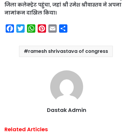
जिला कलेक्ट्रेट पहुंचा, जहां श्री रमेश श्रीवास्तव ने अपना
नामांकन दाखिल किया।
F
T
W
P
E
S
a
w
h
i
m
h
c
i
a
n
a
a
ramesh shrivastava of congress
e
t
t
t
i
r
b
t
s
e
l
e
o
e
A
r
o
r
p
e
k
p
s
t
Dastak Admin
Related Articles