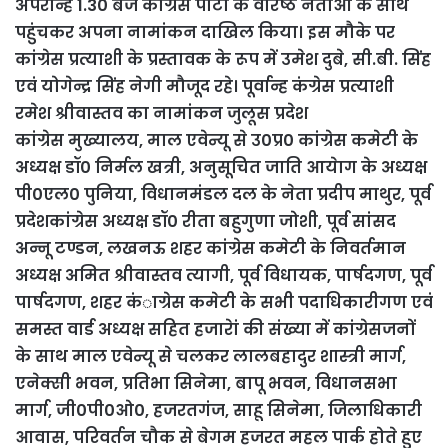
अपरान्ह 1.30 बजे कांग्रेस पार्टी के वरिष्ठ नेताओं के साथ
पहुंचकर अपना नामांकन दाखिल किया। इस मौके पर
कांग्रेस प्रत्याशी के प्रस्तावक के रूप में उमेश दुबे, सी.बी. सिंह
एवं योगेन्द्र सिंह नेगी मौजूद रहे।
पूर्वान्ह कंग्रेस प्रत्याशी
रमेश श्रीवास्तव का नामांकन जुलूस प्रदेश
कांग्रेस मुख्यालय, माल एवेन्यू से उ0प्र0 कांग्रेस कमेटी के
अध्यक्ष डॉ0 निर्मल खत्री, अनुसूचित जाति आयेाग के अध्यक्ष
पी0एल0 पुनिया, विधानमंडल दल के नेता प्रदीप माथुर, पूर्व
प्रदेशकांग्रेस अध्यक्ष डॉ0 रीता बहुगुणा जोशी, पूर्व सांसद
अन्नू टण्डन, लखनऊ शहर कांग्रेस कमेटी के निवर्तमान
अध्यक्ष अमित श्रीवास्तव त्यागी, पूर्व विधायक, पार्षदगण, पूर्व
पार्षदगण, शहर कंाग्रेस कमेटी के सभी पदाधिकारीगण एवं
समस्त वार्ड अध्यक्ष सहित हजारेां की संख्या में कांग्रेसजनों
के साथ माल एवेन्यू से चलकर लालबहादुर शास्त्री मार्ग,
एनेक्सी भवन, प्रतिभा सिनेमा, बापू भवन, विधानसभा
मार्ग, जी0पी0ओ0, हजरतगंज, साहू सिनेमा, जिलाधिकारी
आवास, परिवर्तन चौक से बेगम हजरत महल पार्क होते हुए