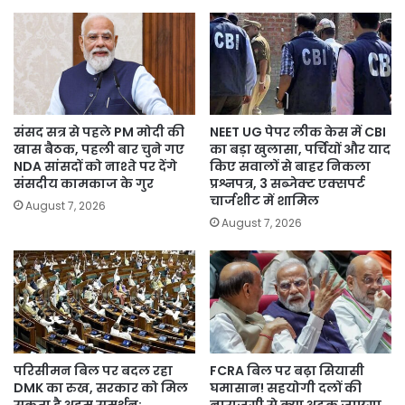
संसद सत्र से पहले PM मोदी की
NEET UG पेपर लीक केस में CBI
खास बैठक, पहली बार चुने गए
का बड़ा खुलासा, पर्चियों और याद
NDA सांसदों को नाश्ते पर देंगे
किए सवालों से बाहर निकला
संसदीय कामकाज के गुर
प्रश्नपत्र, 3 सब्जेक्ट एक्सपर्ट
चार्जशीट में शामिल
August 7, 2026
August 7, 2026
परिसीमन बिल पर बदल रहा
FCRA बिल पर बढ़ा सियासी
DMK का रुख, सरकार को मिल
घमासान! सहयोगी दलों की
सकता है अहम समर्थन;
नाराजगी से क्या अटक जाएगा