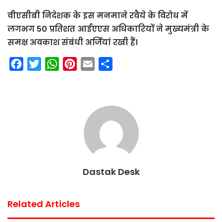
वीएसीबी निदेशक के इस मनमाने रवैये के विरोध में
लगभग 50 प्रतिशत आईएएस अधिकारियों ने मुख्यमंत्री के
समक्ष अवकाश संबंधी अर्जियां रखी हैं।
F
T
W
P
E
S
a
w
h
i
m
h
c
i
a
n
a
a
e
t
t
t
i
r
b
t
s
e
l
e
o
e
A
r
o
r
p
e
k
p
s
Dastak Desk
t
Related Articles