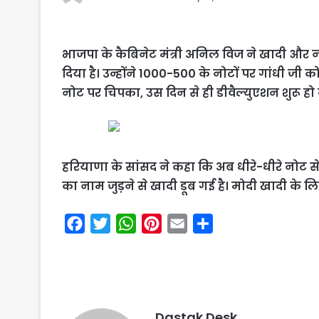
भाजपा के कैबिनेट मंत्री अनिल विज ने खादी और नो
दिया है। उन्होंने 1000-500 के नोटों पर गांधी जी
नोट पर चिपका, उस दिन से ही डीवैल्युएशन शुरू हो
हरियाणा के सांसद ने कहा कि अब धीरे-धीरे नोट से भ
का नाम जुड़ने से खादी डूब गई है। मोदी खादी के लिए ब
F
T
W
P
E
S
a
w
h
i
m
h
c
i
a
n
a
a
e
t
t
t
i
r
b
t
s
e
l
e
Dastak Desk