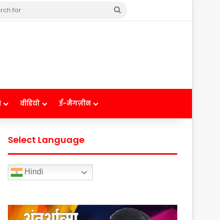
Search
for
ष
वीडियो
ई-मैगज़ीन
Select Language
Hindi