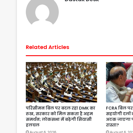
o
e
A
r
o
r
p
e
k
p
s
t
Related Articles
परिसीमन बिल पर बदल रहा DMK का
FCRA बिल पर 
रुख, सरकार को मिल सकता है अहम
सहयोगी दलों 
समर्थन; लोकसभा में बढ़ेगी सियासी
अटक जाएगा 
हलचल
रास्ता?
August 6, 2026
August 6, 20