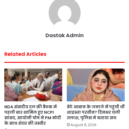
o
r
p
e
k
p
s
t
Dastak Admin
Related Articles
NDA संसदीय दल की बैठक में
बेटे आबान के जनाजे में पहुंची थीं
पहली बार शामिल हुए NCPI
शाइस्ता परवीन? दिनभर चली
सांसद, सायोनी घोष ने PM मोदी
तलाश, पुलिस ने बताया सच
के साथ शेयर की तस्वीर
August 8, 2026