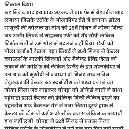
निकाल दिया।
छह मिनट बाद इशफाक अहमद ने बाएं पैर से बेहतरीन शाट
लगाया जिसके एटीके के गोलकीपर बेते ने बचाया। सौरव
गांगुली की कोलकाता टीम को 25वें मिनट में मौका मिला
जब अर्नब लिबर्ट ने मोहम्मद रफी को गेंद सौंपी लेकिन
निर्मल छेत्री ने उसे गोल में बदलने नहीं दिया। छेत्री को
पीला कार्ड भी देखना पड़ा। लिबर्ट ने 35वें मिनट में केरला
ब्लास्टर्स के मारकी खिलाड़ी और मैनेजर डेविड जेम्स को
छकाने की कोशिश की लेकिन इंग्लैंड के इस गोलकीपर ने
उस शाट को मुस्तैदी से बचाया। दो मिनट बाद सचिन
तेंदुलकर की केरला ब्लास्टर्स टीम को बढत बनाने का
मौका मिला जब माइकल चोपड़ा को ओफेंसे नातो ने बाधा
पहुंचाई। इससे केरला को फ्रीकिक मिली लेकिन हयूमे का
बेहतरीन शाट कैमरून बेते ने बचा लिया। दूसरे हाफ में
केरला की टीम ने कई अच्छे मौके बनाए लेकिन कामयाबी
हाथ नहीं लगी। चोपड़ा ने 52वें मिनट में प्रयास किया