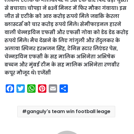
लेकिन एटीके के गोलकीपर ने उसे एक बार फिर बड़ी चुस्ती
से बचाया। चोपड़ा ने 83वें मिनट में फिर मौका गंवाया। इस
जीत से एटीके को आठ करोड़ रुपये मिले जबकि केरला
ब्लास्टर्स को चार करोड़ रूपये मिले। सेमीफाइनल हारने
वाली चेन्नइयिन एफसी और एफसी गोवा को डेढ डेढ करोड़
रुपये मिले। मैच देखने के लिए गांगुली और तेंदुलकर के
अलावा स्पिनर हरभजन सिंह, टेनिस स्टार लिएंडर पेस,
चेन्नइयिन एफसी के सह मालिक अभिनेता अभिषेक
बच्चन और मुंबई टीम के सह मालिक अभिनेता रणबीर
कपूर मौजूद थे। एजेंसी
F
T
W
P
E
S
a
w
h
i
m
h
c
i
a
n
a
a
ganguly's team win football leage
e
t
t
t
i
r
b
t
s
e
l
e
o
e
A
r