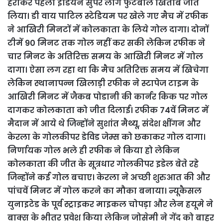
हराकर पहला इंडियन सुपर लीग फुटबाल खिताब जीत
लिया। डी वाय पाटिल स्टेडियम पर खेले गए मैच में रफीक
ने आखिरी मिनटों में कोलकाता के लिये गोल दागा। दोनों
टीमें 90 मिनट तक गोल नहीं कर सकी लेकिन रफीक ने
चार मिनट के अतिरिक्त समय के आखिरी मिनट में गोल
दागा। ऐसा लग रहा था कि मैच अतिरिक्त समय में खिचेगा
लेकिन स्थानापन्न खिलाड़ी रफीक ने स्टापेज टाइम के
आखिरी मिनट में जैकब पोडानी की कार्नर किक पर गोल
दागकर कोलकाता को जीत दिलाई। रफीक 74वें मिनट में
मैदान में आये थे जिन्होंने सुशांत मैथ्यू, संदेश क्षींगन और
केरला के गोलकीपर डेविड जेम्स को छकाकर गोल दागा।
निर्णायक गोल भले ही रफीक ने किया हो लेकिन
कोलकाता की जीत के सूत्रधार गोलकीपर इडेल बेते रहे
जिन्होंने कई गोल बचाए। केरला ने अच्छी शुरुआत की और
पांचवें मिनट में गोल करने का मौका बनाया। न्यूकैसल
युनाइटेड के पूर्व स्ट्राइकर माइकल चोपड़ा और लेन हयूमे ने
बाक्स के भीतर प्रवेश किया लेकिन जोसेमी ने गेंद को बाहर