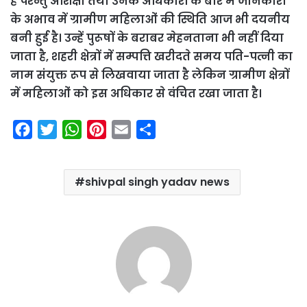
है परन्तु अशिक्षा तथा उनके अधिकारों के बारे में जानकारी
के अभाव में ग्रामीण महिलाओं की स्थिति आज भी दयनीय
बनी हुई है। उन्हें पुरूषों के बराबर मेहनताना भी नहीं दिया
जाता है, शहरी क्षेत्रों में सम्पत्ति खरीदते समय पति-पत्नी का
नाम संयुक्त रूप से लिखवाया जाता है लेकिन ग्रामीण क्षेत्रों
में महिलाओं को इस अधिकार से वंचित रखा जाता है।
F
T
W
P
E
S
a
w
h
i
m
h
c
i
a
n
a
a
shivpal singh yadav news
e
t
t
t
i
r
b
t
s
e
l
e
o
e
A
r
o
r
p
e
k
p
s
t