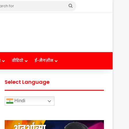
Search
for
ष
वीडियो
ई-मैगज़ीन
Select Language
Hindi