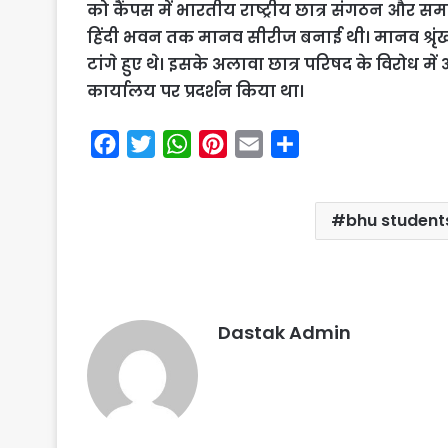
को कैंपस में भारतीय राष्ट्रीय छात्र संगठन और समा
हिंदी भवन तक मानव सीरीज बनाई थी। मानव श्रृंखला
टांगे हुए थे। इसके अलावा छात्र परिषद के विरोध में 
कार्यालय पर प्रदर्शन किया था।
F
T
W
P
E
S
a
w
h
i
m
h
c
i
a
n
a
a
bhu students
e
t
t
t
i
r
b
t
s
e
l
e
o
e
A
r
o
r
p
e
Dastak Admin
k
p
s
t