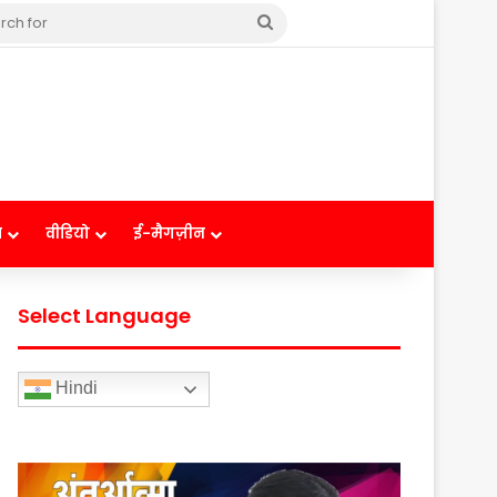
Search
for
ष
वीडियो
ई-मैगज़ीन
Select Language
Hindi