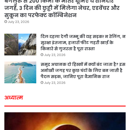
बेंगलुरु से 200 किमी के भीतर घूमिए ये शानदार
जगहें, 3 दिन की छुट्टी में मिलेगा नेचर, एडवेंचर और
सुकून का परफेक्ट कॉम्बिनेशन
July 23, 2026
दिल दहला देगी जम्मू की यह सड़क! न रेलिंग, न
सुरक्षा इंतजाम, हजारों फीट गहरी खाई के
किनारे से गुजरता है पूरा रास्ता
July 23, 2026
समुद्र अचानक दो हिस्सों में क्यों बंट जाता है? इस
अनोखी जगह पर कुछ घंटों के लिए बन जाती है
पैदल सड़क, जानिए पूरा वैज्ञानिक राज
July 23, 2026
अध्यात्म