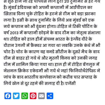
से शुरू होने जा रहे चैंपियंस लीग ट्वेंटी 20 टूर्नामेंट से हट गये
हैं। मुंबई इंडियन्स को अपनी कप्तानी में आईपीएल का
खिताब दिला चुके रोहित के हटने से टीम को बड़ा झटका
लगा है। इसी के साथ टूर्नामेंट के लिये अब मुंबई को एक
नये कप्तान को भी ढूंढना होगा। रोहित ने रिकी पोंटिंग के
वर्ष 2013 में कप्तानी छोड़ने के बाद टीम का नेतृत्व संभाला
था। रोहित को हाल हीमें संपन्न भारत के इंग्लैंड दौरे के
दौरान उंगली में फ्रैंक्चर आ गया था जबकि उनके कंधे में भी
चोट है। चोट के कारण वह वनडे सीरीज के दूसरे मैच के बाद
टीम से बाहर हो गये थे और मुरली विजय को उनकी जगह
टीम में शामिल किया गया था। हाल ही में रोहित बेंगलूरू में
नेशनल क्रिकेट एकेडमी भी गये थे जहां फिजियोथैरेपिस्ट ने
जांच के बाद भारतीय बल्लेबाज को करीब चार सप्ताह के
लिये खेल से दूर रहने की सलाह दी है। एजेंसी
F
T
W
P
E
S
a
w
h
i
m
h