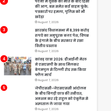
पटना में युवक की मौत के बाद हिंसा
की आग, बस समेत कई वाहन फूंके;
पत्रकारों पर हमला, पुलिस को भी
खदेड़ा
August 7, 2026
झारखंड विधानसभा में 8,399 करोड़
रुपये का अनुपूरक बजट पेश, विपक्ष
के हंगामे के बीच सरकार ने रखा
वित्तीय प्रस्ताव
August 7, 2026
कांवड़ यात्रा 2026: डीआईजी मेरठ
ने एसएसपी के साथ मिलकर
बेगमपुल से दिल्ली रोड तक किया
फ्लैग मार्च
August 7, 2026
जेपीएससी-जेएसएससी आंदोलन
के बीच बिगड़ी छात्र की तबीयत,
अनशन कर रहे राहुल को एंबुलेंस से
अस्पताल ले जाया गया
August 7, 2026