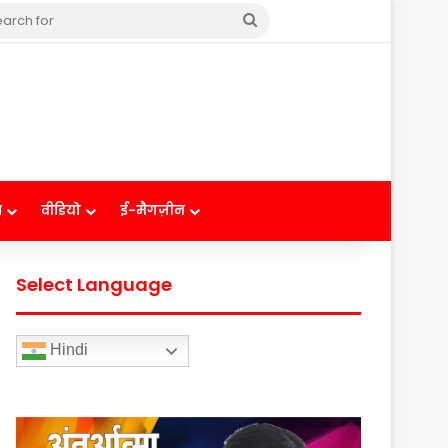
Search
for
ष
वीडियो
ई-मैगज़ीन
Select Language
Hindi