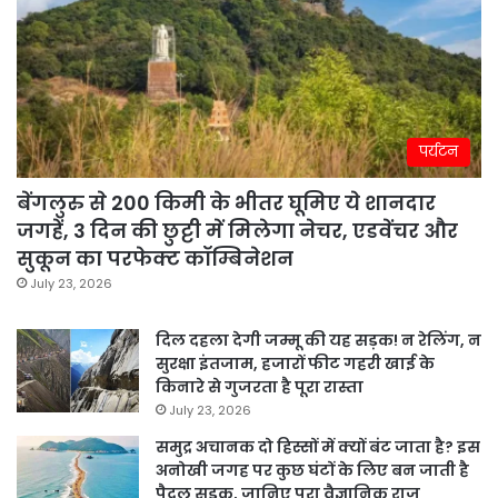
पर्यटन
बेंगलुरु से 200 किमी के भीतर घूमिए ये शानदार
जगहें, 3 दिन की छुट्टी में मिलेगा नेचर, एडवेंचर और
सुकून का परफेक्ट कॉम्बिनेशन
July 23, 2026
दिल दहला देगी जम्मू की यह सड़क! न रेलिंग, न
सुरक्षा इंतजाम, हजारों फीट गहरी खाई के
किनारे से गुजरता है पूरा रास्ता
July 23, 2026
समुद्र अचानक दो हिस्सों में क्यों बंट जाता है? इस
अनोखी जगह पर कुछ घंटों के लिए बन जाती है
पैदल सड़क, जानिए पूरा वैज्ञानिक राज