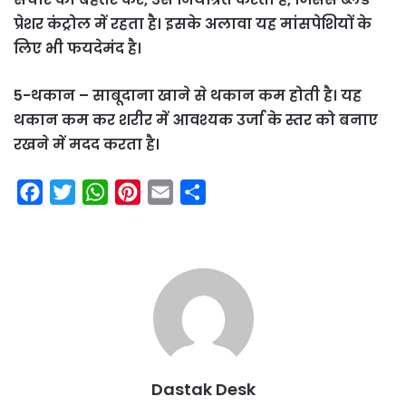
प्रेशर कंट्रोल में रहता है। इसके अलावा यह मांसपेशियों के
लिए भी फयदेमंद है।
5-थकान – साबूदाना खाने से थकान कम होती है। यह
थकान कम कर शरीर में आवश्यक उर्जा के स्तर को बनाए
रखने में मदद करता है।
F
T
W
P
E
S
a
w
h
i
m
h
c
i
a
n
a
a
e
t
t
t
i
r
b
t
s
e
l
e
o
e
A
r
o
r
p
e
k
p
s
Dastak Desk
t