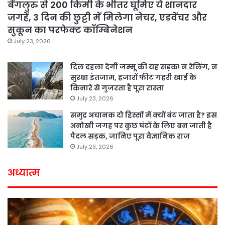
बेंगलुरु से 200 किमी के भीतर घूमिए ये शानदार
जगहें, 3 दिन की छुट्टी में मिलेगा नेचर, एडवेंचर और
सुकून का परफेक्ट कॉम्बिनेशन
July 23, 2026
दिल दहला देगी जम्मू की यह सड़क! न रेलिंग, न
सुरक्षा इंतजाम, हजारों फीट गहरी खाई के
किनारे से गुजरता है पूरा रास्ता
July 23, 2026
समुद्र अचानक दो हिस्सों में क्यों बंट जाता है? इस
अनोखी जगह पर कुछ घंटों के लिए बन जाती है
पैदल सड़क, जानिए पूरा वैज्ञानिक राज
July 23, 2026
अध्यात्म