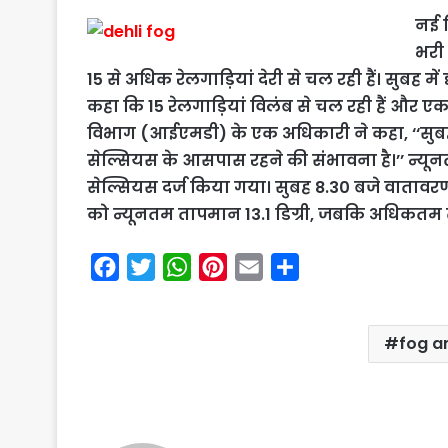
नई द
भरी
15 से अधिक रेलगाड़ियां देरी से चल रही हैं। सुबह मे
कहा कि 15 रेलगाड़ियां विलंब से चल रही हैं और 
विभाग (आईएमडी) के एक अधिकारी ने कहा, ‘‘सुबह
सेल्सियस के आसपास रहने की संभावना है।’’ न्यूनत
सेल्सियस दर्ज किया गया। सुबह 8.30 बजे वातावरण 
को न्यूनतम तापमान 13.1 डिग्री, जबकि अधिकतम ता
F
T
W
P
E
S
a
w
h
i
m
h
c
i
a
n
a
a
fog an
e
t
t
t
i
r
b
t
s
e
l
e
o
e
A
r
o
r
p
e