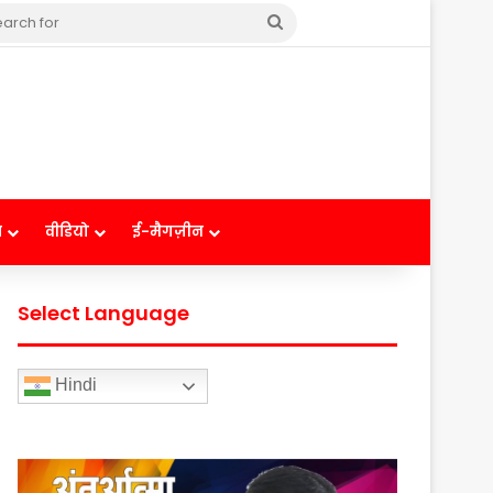
Search
for
ष
वीडियो
ई-मैगज़ीन
Select Language
Hindi