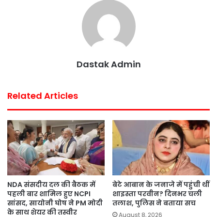
o
r
p
e
k
p
s
t
Dastak Admin
Related Articles
NDA संसदीय दल की बैठक में
बेटे आबान के जनाजे में पहुंची थीं
पहली बार शामिल हुए NCPI
शाइस्ता परवीन? दिनभर चली
सांसद, सायोनी घोष ने PM मोदी
तलाश, पुलिस ने बताया सच
के साथ शेयर की तस्वीर
August 8, 2026