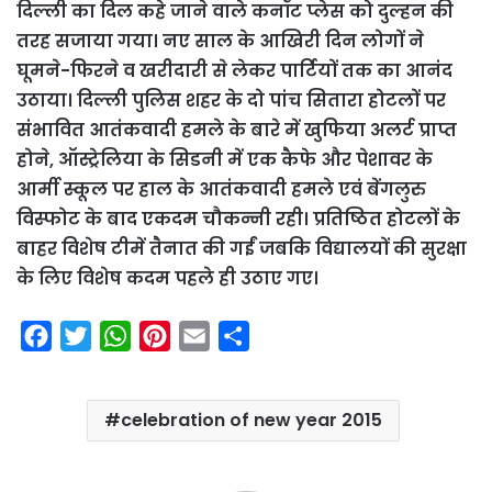
दिल्ली का दिल कहे जाने वाले कनॉट प्लेस को दुल्हन की
तरह सजाया गया। नए साल के आखिरी दिन लोगों ने
घूमने-फिरने व खरीदारी से लेकर पार्टियों तक का आनंद
उठाया। दिल्ली पुलिस शहर के दो पांच सितारा होटलों पर
संभावित आतंकवादी हमले के बारे में खुफिया अलर्ट प्राप्त
होने, ऑस्ट्रेलिया के सिडनी में एक कैफे और पेशावर के
आर्मी स्कूल पर हाल के आतंकवादी हमले एवं बेंगलुरु
विस्फोट के बाद एकदम चौकन्नी रही। प्रतिष्ठित होटलों के
बाहर विशेष टीमें तैनात की गईं जबकि विद्यालयों की सुरक्षा
के लिए विशेष कदम पहले ही उठाए गए।
F
T
W
P
E
S
a
w
h
i
m
h
c
i
a
n
a
a
celebration of new year 2015
e
t
t
t
i
r
b
t
s
e
l
e
o
e
A
r