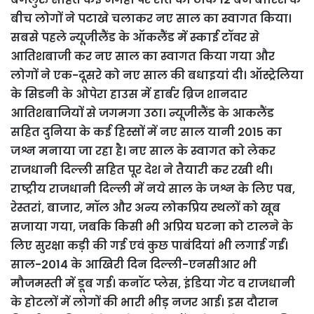
बीच लोगों ने पटाखे चलाकर नए साल का स्वागत किया।
सबसे पहले न्यूजीलैंड के ऑकलैंड में स्काई टॉवर से
आतिशबाजी कर नए साल का स्वागत किया गया और
लोगों ने एक-दूसरे को नए साल की बधाइयां दी। ऑस्ट्रेलिया
के सिडनी के ओपेरा हाउस में हार्बर ब्रिज शानदार
आतिशबाजियों से जगमगा उठा। न्यूजीलैंड के आकलैंड
सहित दुनिया के कई हिस्सों में नए साल यानी 2015 का
जश्न मनाया जा रहा है। नए साल के स्वागत को लेकर
राजधानी दिल्ली सहित पूर देश ने तैयारी कर रखी थी।
राष्ट्रीय राजधानी दिल्ली में नये साल के जश्न के लिए पब,
रेस्तरां, बाजार, मॉल और अन्य लोकप्रिय स्थलों को खूब
सजाया गया, जबकि किसी भी अप्रिय घटना को टालने के
लिए सुरक्षा कड़ी की गई एवं कुछ पाबंदियां भी लगाई गईं।
साल-2014 के आखिरी दिन दिल्ली-एनसीआर भी
मौजमस्ती में डूब गई। कनॉट प्लेस, इंडिया गेट व राजधानी
के होटलों में लोगों की भारी भीड़ नजर आई। इस दौरान