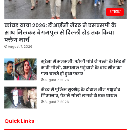
अपराध
कांवड़ यात्रा 2026: डीआईजी मेरठ ने एसएसपी के
साथ मिलकर बेगमपुल से दिल्ली रोड तक किया
फ्लैग मार्च
August 7, 2026
मुरैना में सनसनी: फौजी पति ने पत्नी के सिर में
मारी गोली, अस्पताल पहुंचाने के बाद मौत का
पता चलते ही हुआ फरार
August 7, 2026
मेरठ में पुलिस मुठभेड़ के दौरान तीन पशुचोर
गिरफ्तार, पैर में गोली लगने से एक घायल
August 7, 2026
Quick Links