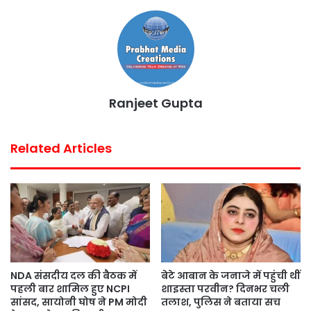
o
e
A
r
o
r
p
e
k
p
s
t
Ranjeet Gupta
Related Articles
NDA संसदीय दल की बैठक में
बेटे आबान के जनाजे में पहुंची थीं
पहली बार शामिल हुए NCPI
शाइस्ता परवीन? दिनभर चली
सांसद, सायोनी घोष ने PM मोदी
तलाश, पुलिस ने बताया सच