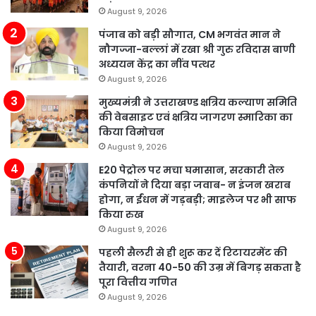
August 9, 2026
पंजाब को बड़ी सौगात, CM भगवंत मान ने
नौगज्जा-बल्लां में रखा श्री गुरु रविदास बाणी
अध्ययन केंद्र का नींव पत्थर
August 9, 2026
मुख्यमंत्री ने उत्तराखण्ड क्षत्रिय कल्याण समिति
की वेबसाइट एवं क्षत्रिय जागरण स्मारिका का
किया विमोचन
August 9, 2026
E20 पेट्रोल पर मचा घमासान, सरकारी तेल
कंपनियों ने दिया बड़ा जवाब- न इंजन खराब
होगा, न ईंधन में गड़बड़ी; माइलेज पर भी साफ
किया रुख
August 9, 2026
पहली सैलरी से ही शुरू कर दें रिटायरमेंट की
तैयारी, वरना 40-50 की उम्र में बिगड़ सकता है
पूरा वित्तीय गणित
August 9, 2026