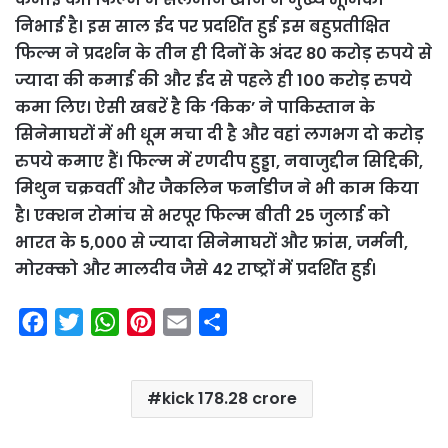
निभाई है। इस साल ईद पर प्रदर्शित हुई इस बहुप्रतीक्षित
फिल्म ने प्रदर्शन के तीन ही दिनों के अंदर 80 करोड़ रुपये से
ज्यादा की कमाई की और ईद से पहले ही 100 करोड़ रुपये
कमा लिए। ऐसी खबरें है कि ‘किक’ ने पाकिस्तान के
सिनेमाघरों में भी धूम मचा दी है और वहां लगभग दो करोड़
रुपये कमाए हैं। फिल्म में रणदीप हुड्डा, नवाजुद्दीन सिद्दिकी,
मिथुन चक्रवर्ती और जैकलिन फर्नाडीज ने भी काम किया
है। एक्शन रोमांच से भरपूर फिल्म बीती 25 जुलाई को
भारत के 5,000 से ज्यादा सिनेमाघरों और फ्रांस, जर्मनी,
मोरक्को और मालदीव जैसे 42 राष्ट्रों में प्रदर्शित हुई।
F
T
W
P
E
S
a
w
h
i
m
h
c
i
a
n
a
a
kick 178.28 crore
e
t
t
t
i
r
b
t
s
e
l
e