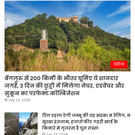
पर्यटन
बेंगलुरु से 200 किमी के भीतर घूमिए ये शानदार
जगहें, 3 दिन की छुट्टी में मिलेगा नेचर, एडवेंचर और
सुकून का परफेक्ट कॉम्बिनेशन
July 23, 2026
दिल दहला देगी जम्मू की यह सड़क! न रेलिंग, न
सुरक्षा इंतजाम, हजारों फीट गहरी खाई के
किनारे से गुजरता है पूरा रास्ता
July 23, 2026