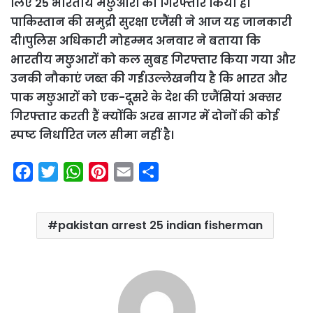
लिए 25 भारतीय मछुआरों को गिरफ्तार किया है।
पाकिस्तान की समुद्री सुरक्षा एजैंसी ने आज यह जानकारी
दी।पुलिस अधिकारी मोहम्मद अनवार ने बताया कि
भारतीय मछुआरों को कल सुबह गिरफ्तार किया गया और
उनकी नौकाएं जब्त की गई।उल्लेखनीय है कि भारत और
पाक मछुआरों को एक-दूसरे के देश की एजैंसियां अक्सर
गिरफ्तार करती हैं क्योंकि अरब सागर में दोनों की कोई
स्पष्ट निर्धारित जल सीमा नहीं है।
F
T
W
P
E
S
a
w
h
i
m
h
c
i
a
n
a
a
pakistan arrest 25 indian fisherman
e
t
t
t
i
r
b
t
s
e
l
e
o
e
A
r
o
r
p
e
k
p
s